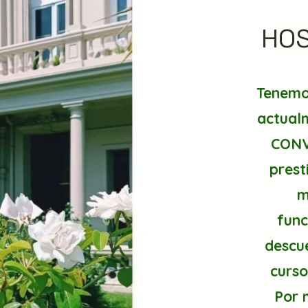
HOS
Tenemos
actualm
CONVE
prest
m
func
descu
curso
Por 