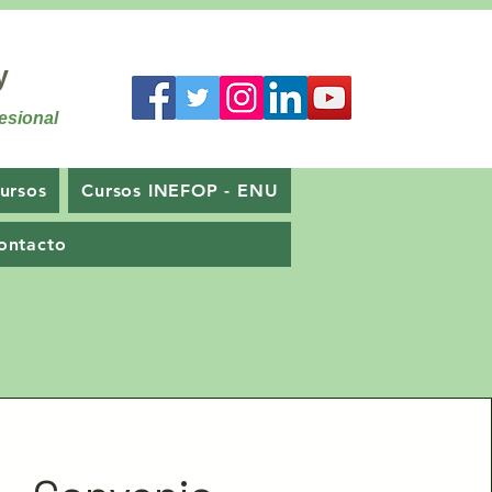
y
esional
ursos
Cursos INEFOP - ENU
ontacto
s