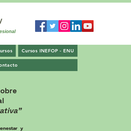
y
esional
ursos
Cursos INEFOP - ENU
ontacto
sobre
al
ativa"
ienestar y