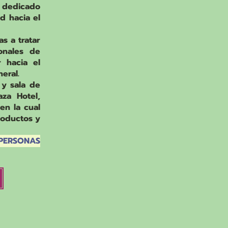
á dedicado
ud hacia el
s a tratar
ionales de
 hacia el
neral.
 y sala de
za Hotel,
en la cual
roductos y
 PERSONAS