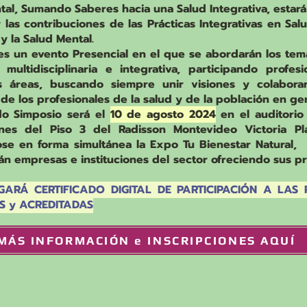
tal, Sumando Saberes hacia una Salud Integrativa, estar
 las contribuciones de las Prácticas Integrativas en Sal
y la Salud Mental.
es un evento Presencial en el que se abordarán los tema
multidisciplinaria e integrativa, participando profes
es áreas, buscando siempre unir visiones y colaborar
 de los profesionales de la salud y de la población en ge
do Simposio será el
10 de agosto 2024
en el auditorio
ones del Piso 3 del Radisson Montevideo Victoria Pla
ose en forma simultánea la Expo Tu Bienestar Natural, 
rán empresas e instituciones del sector ofreciendo sus p
GARÁ CERTIFICADO DIGITAL DE PARTICIPACIÓN A LAS
AS y ACREDITADAS
MÁS INFORMACIÓN e INSCRIPCIONES AQUÍ