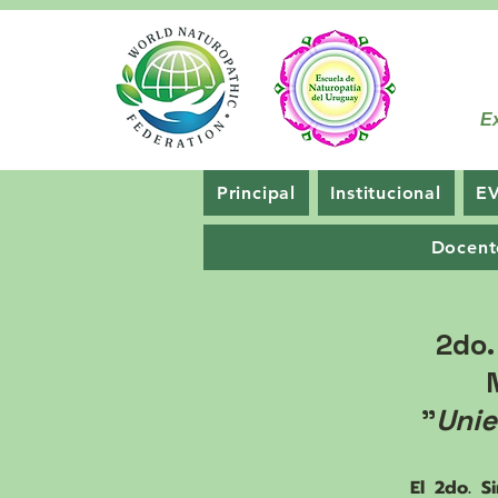
Ex
Principal
Institucional
E
Docent
2do.
"
Unie
El 2do. S