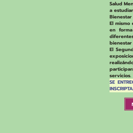
Salud Men
a estudiar
Bienestar 
El mismo 
en forma 
diferent
bienestar
El Segun
exposici
realizánd
participa
servicios.
SE ENTRE
INSCRIPT